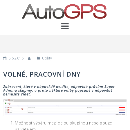
Skip
to
content
3.6.2016
Utility
VOLNÉ, PRACOVNÍ DNY
Zobrazení, které v nápovědě uvidíte, odpovídá právům Super
Admina skupiny, a proto některé volby popsané v nápovědě
nemusíte vidět.
Možnost výběru mezi celou skupinou nebo pouze
uživatelem