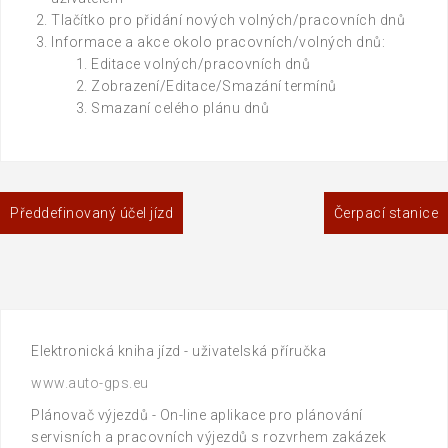
Tlačítko pro přidání nových volných/pracovních dnů
Informace a akce okolo pracovních/volných dnů:
Editace volných/pracovních dnů
Zobrazení/Editace/Smazání termínů
Smazaní celého plánu dnů
Navigace
Předdefinovaný účel jízd
Čerpací stanice
pro
příspěvek
Elektronická kniha jízd - uživatelská příručka
www.auto-gps.eu
Plánovač výjezdů - On-line aplikace pro plánování
servisních a pracovních výjezdů s rozvrhem zakázek