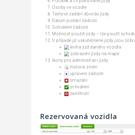
Počátek a cíl plánované jízdy
Osoby ve vozidle
Textové zadání důvodu jízdy
Datum podání žádosti
Schválení žádosti
Možnost použití jízdy – lze použít schvál
V případě již uskutečněné jízdy jsou zob
kniha jízd daného vozidla
zobrazení jízdy na mapě
Ikony pro administraci jízdy
historie změn
upravení žádosti
smazání
schválení
zamítnutí
Rezervovaná vozidla