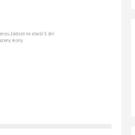
enou žádost ne starší 5 dní
razeny ikony