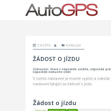
Skip
to
content
5.6.2016
Kniha jízd
ŽÁDOST O JÍZDU
Zobrazení, které v nápovědě uvidíte, odpovídá pr
nápovědě nemusíte vidět.
V tomto nastavení je možné vyplnit a odeslat 
nastavení týkající se žádostí o jízdu.
Žádost o jízdu