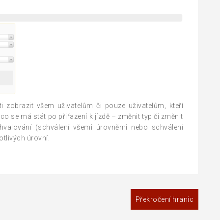
i zobrazit všem uživatelům či pouze uživatelům, kteří
o se má stát po přiřazení k jízdě – změnit typ či změnit
schvalování (schválení všemi úrovněmi nebo schválení
otlivých úrovní.
Překročení hranic