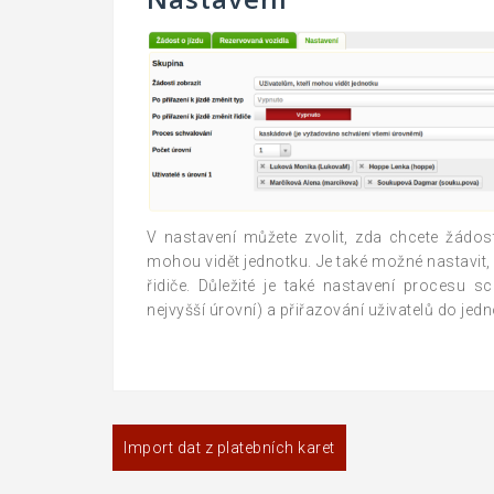
V nastavení můžete zvolit, zda chcete žádost
mohou vidět jednotku. Je také možné nastavit, c
řidiče. Důležité je také nastavení procesu 
nejvyšší úrovní) a přiřazování uživatelů do jedn
Navigace
Import dat z platebních karet
pro