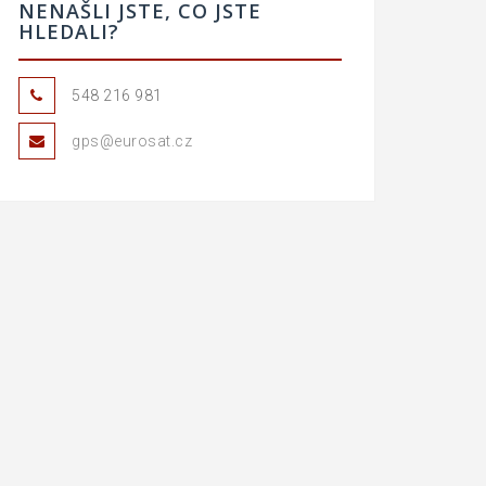
NENAŠLI JSTE, CO JSTE
HLEDALI?
548 216 981
gps@eurosat.cz