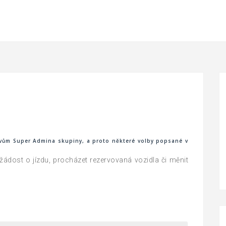
ávům Super Admina skupiny, a proto některé volby popsané v
žádost o jízdu, procházet rezervovaná vozidla či měnit