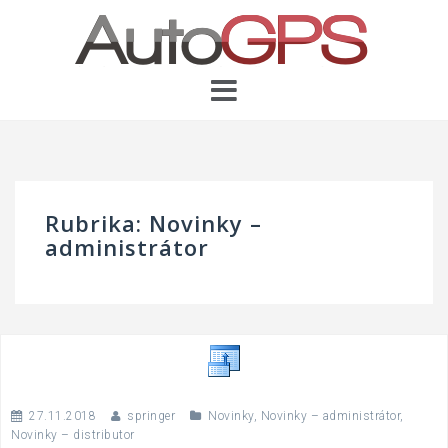
Skip
to
content
Rubrika:
Novinky –
administrátor
27.11.2018
springer
Novinky
,
Novinky – administrátor
,
Novinky – distributor