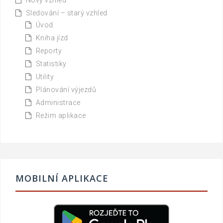
Nový vzhled
Sledování – starý vzhled
Úvod
Kniha jízd
Reporty
Statistiky
Utility
Plánování výjezdů
Administrace
Režim aplikace
MOBILNÍ APLIKACE