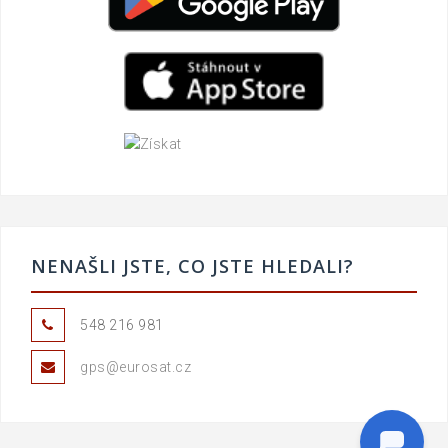
NENAŠLI JSTE, CO JSTE HLEDALI?
548 216 981
gps@eurosat.cz