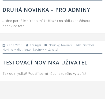
DRUHÁ NOVINKA – PRO ADMINY
Jedno parné letní ráno může člověk na rádiu zahlédnout
například toto…
22.11.2018
springer
Novinky
,
Novinky – administrátor
,
Novinky – distributor
,
Novinky – uživatel
TESTOVACÍ NOVINKA UŽIVATEL
Tak co myslíte? Podaří se mi něco takového vytvořit?