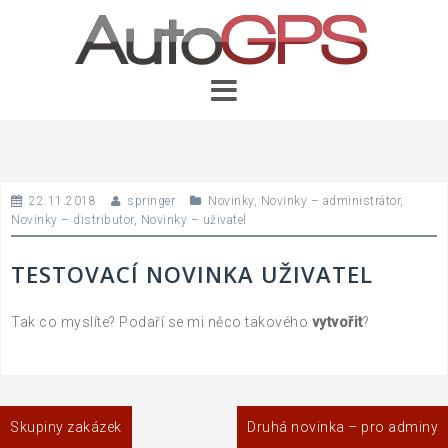
Skip
to
content
22.11.2018
springer
Novinky
,
Novinky – administrátor
,
Novinky – distributor
,
Novinky – uživatel
TESTOVACÍ NOVINKA UŽIVATEL
Tak co myslíte? Podaří se mi něco takového
vytvořit
?
Navigace
Skupiny zakázek
Druhá novinka – pro adminy
pro