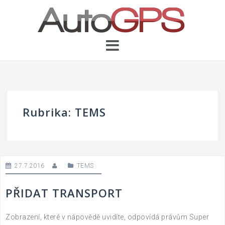
Skip
to
content
Rubrika:
TEMS
27.7.2016
TEMS
PŘIDAT TRANSPORT
Zobrazení, které v nápovědě uvidíte, odpovídá právům Super