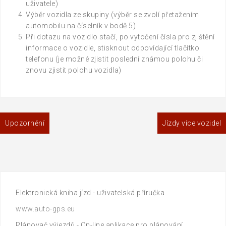
uživatele)
Výběr vozidla ze skupiny (výběr se zvolí přetažením
automobilu na číselník v bodě 5)
Při dotazu na vozidlo stačí, po vytočení čísla pro zjištění
informace o vozidle, stisknout odpovídající tlačítko
telefonu (je možné zjistit poslední známou polohu či
znovu zjistit polohu vozidla)
Navigace
Upozornění
Jízdy více vozidel
pro
příspěvek
Elektronická kniha jízd - uživatelská příručka
www.auto-gps.eu
Plánovač výjezdů - On-line aplikace pro plánování