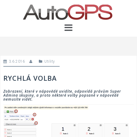
Skip
to
content
3.6.2016
Utility
RYCHLÁ VOLBA
Zobrazení, které v nápovědě uvidíte, odpovídá právům Super
Admina skupiny, a proto některé volby popsané v nápovědě
nemusíte vidět.