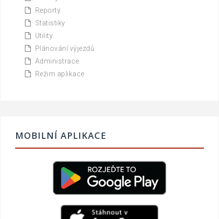
Reporty
Statistiky
Utility
Plánování výjezdů
Administrace
Režim aplikace
MOBILNÍ APLIKACE