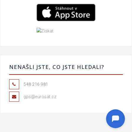
NENAŠLI JSTE, CO JSTE HLEDALI?
548 216 981
gps@eurosat.cz