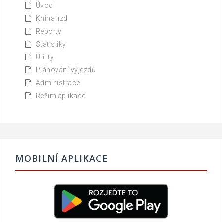
Úvod
Kniha jízd
Reporty
Statistiky
Utility
Plánování výjezdů
Administrace
Režim aplikace
MOBILNÍ APLIKACE