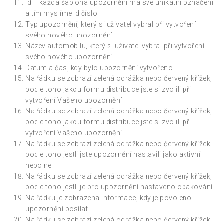
Id – každá šablona upozornění má své unikátní označení
a tím myslíme Id číslo
Typ upozornění, který si uživatel vybral při vytvoření
svého nového upozornění
Název automobilu, který si uživatel vybral při vytvoření
svého nového upozornění
Datum a čas, kdy bylo upozornění vytvořeno
Na řádku se zobrazí zelená odrážka nebo červený křížek,
podle toho jakou formu distribuce jste si zvolili při
vytvoření Vašeho upozornění
Na řádku se zobrazí zelená odrážka nebo červený křížek,
podle toho jakou formu distribuce jste si zvolili při
vytvoření Vašeho upozornění
Na řádku se zobrazí zelená odrážka nebo červený křížek,
podle toho jestli jste upozornění nastavili jako aktivní
nebo ne
Na řádku se zobrazí zelená odrážka nebo červený křížek,
podle toho jestli je pro upozornění nastaveno opakování
Na řádku je zobrazena informace, kdy je povoleno
upozornění posílat
Na řádku se zobrazí zelená odrážka nebo červený křížek,