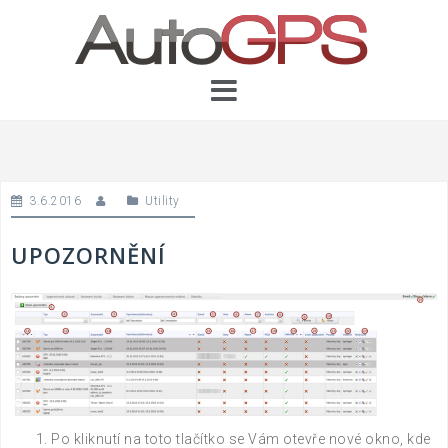
Skip
to
content
3.6.2016
Utility
UPOZORNĚNÍ
Po kliknutí na toto tlačítko se Vám otevře nové okno, kde