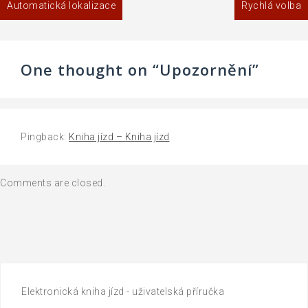
Automatická lokalizace
Rychlá volba
pro
příspěvek
One thought on “
Upozornění
”
Pingback:
Kniha jízd – Kniha jízd
Comments are closed.
Elektronická kniha jízd - uživatelská příručka