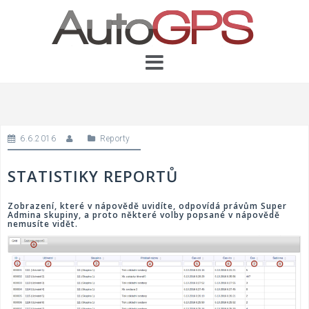
Skip
to
content
6.6.2016
Reporty
STATISTIKY REPORTŮ
Zobrazení, které v nápovědě uvidíte, odpovídá právům Super
Admina skupiny, a proto některé volby popsané v nápovědě
nemusíte vidět.