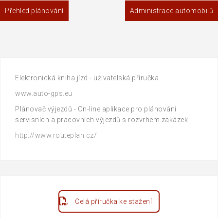
Navigace
Přehled plánování
Administrace automobilů
pro
příspěvek
Elektronická kniha jízd - uživatelská příručka
www.auto-gps.eu
Plánovač výjezdů - On-line aplikace pro plánování
servisních a pracovních výjezdů s rozvrhem zakázek
http://www.routeplan.cz/
Celá příručka ke stažení