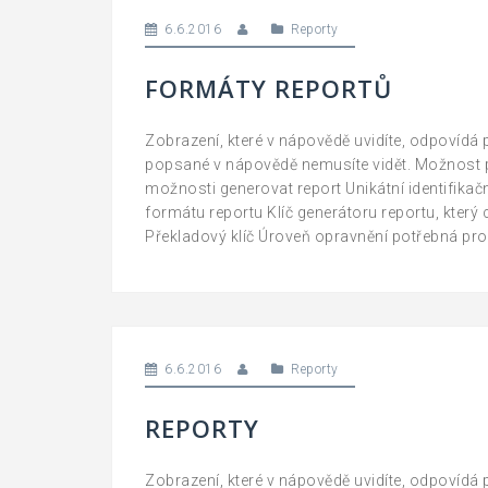
6.6.2016
Reporty
FORMÁTY REPORTŮ
Zobrazení, které v nápovědě uvidíte, odpovídá
popsané v nápovědě nemusíte vidět. Možnost p
možnosti generovat report Unikátní identifikač
formátu reportu Klíč generátoru reportu, kter
Překladový klíč Úroveň opravnění potřebná pro 
6.6.2016
Reporty
REPORTY
Zobrazení, které v nápovědě uvidíte, odpovídá