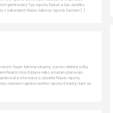
 report generovaný Typ reportu Datum a čas začátku
rtu v sekundách Název šablony reportů Seznam […]
 právům Super Admina skupiny, a proto některé volby
dentifikační číslo Editace nebo smazáni plánování
aplánoval a informace o uživateli Název reportu
a čas odeslani naplánovaného reportu Email(y) kam se