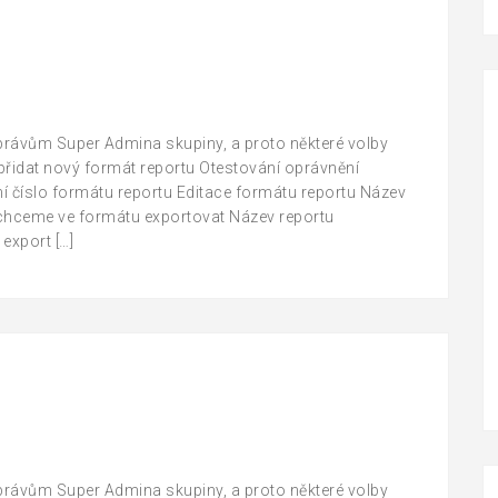
 právům Super Admina skupiny, a proto některé volby
řidat nový formát reportu Otestování oprávnění
ní číslo formátu reportu Editace formátu reportu Název
ý chceme ve formátu exportovat Název reportu
export […]
 právům Super Admina skupiny, a proto některé volby