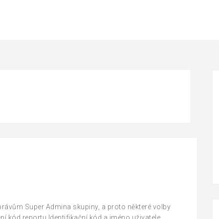
 právům Super Admina skupiny, a proto některé volby
í kód reportu Identifikační kód a jméno uživatele