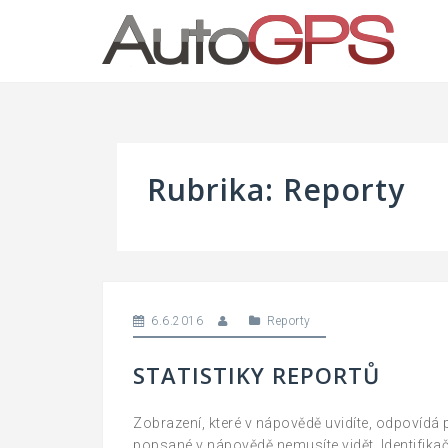
Skip
to
content
Rubrika:
Reporty
6.6.2016
Reporty
STATISTIKY REPORTŮ
Zobrazení, které v nápovědě uvidíte, odpovídá
popsané v nápovědě nemusíte vidět. Identifikačn