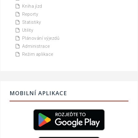
Kniha jízd
Reporty
Statistiky
Utility
Plánování výjezdů
Administrace
Režim aplikace
MOBILNÍ APLIKACE