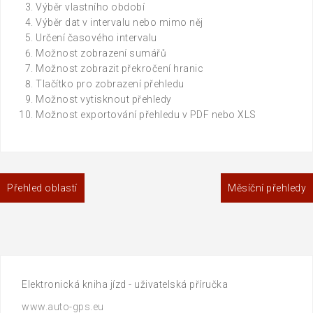
Výběr vlastního období
Výběr dat v intervalu nebo mimo něj
Určení časového intervalu
Možnost zobrazení sumářů
Možnost zobrazit překročení hranic
Tlačítko pro zobrazení přehledu
Možnost vytisknout přehledy
Možnost exportování přehledu v PDF nebo XLS
Navigace
Přehled oblastí
Měsíční přehledy
pro
příspěvek
Elektronická kniha jízd - uživatelská příručka
www.auto-gps.eu