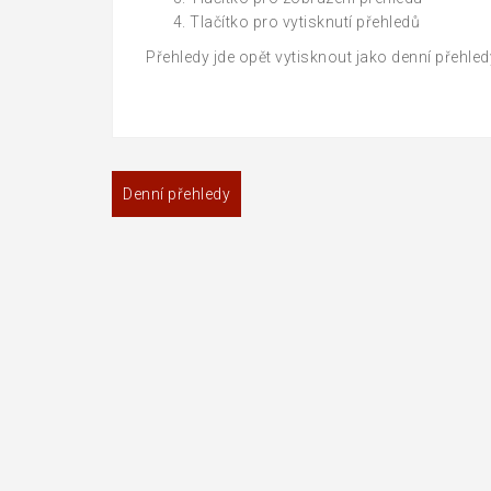
Tlačítko pro vytisknutí přehledů
Přehledy jde opět vytisknout jako denní přehled
Navigace
Denní přehledy
pro
příspěvek