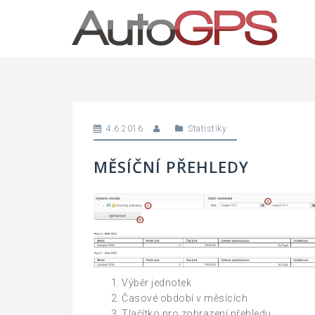
Skip
to
content
4.6.2016
Statistiky
MĚSÍČNÍ PŘEHLEDY
Výběr jednotek
Časové období v měsících
Tlačítko pro zobrazení přehledu