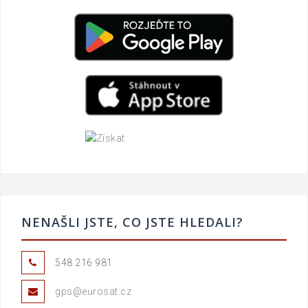
NENAŠLI JSTE, CO JSTE HLEDALI?
548 216 981
gps@eurosat.cz