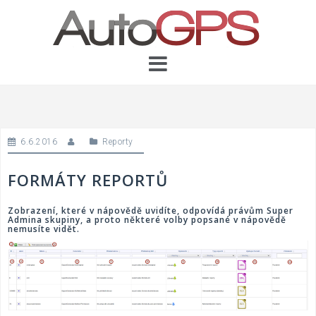
Skip
to
content
6.6.2016
Reporty
FORMÁTY REPORTŮ
Zobrazení, které v nápovědě uvidíte, odpovídá právům Super
Admina skupiny, a proto některé volby popsané v nápovědě
nemusíte vidět.