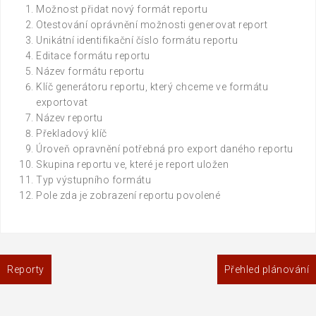
Možnost přidat nový formát reportu
Otestování oprávnění možnosti generovat report
Unikátní identifikační číslo formátu reportu
Editace formátu reportu
Název formátu reportu
Klíč generátoru reportu, který chceme ve formátu
exportovat
Název reportu
Překladový klíč
Úroveň opravnění potřebná pro export daného reportu
Skupina reportu ve, které je report uložen
Typ výstupního formátu
Pole zda je zobrazení reportu povolené
Navigace
Reporty
Přehled plánování
pro
příspěvek