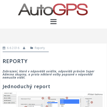
Skip
to
content
6.6.2016
Reporty
REPORTY
Zobrazení, které v nápovědě uvidíte, odpovídá právům Super
Admina skupiny, a proto některé volby popsané v nápovědě
nemusíte vidět.
Jednoduchý report