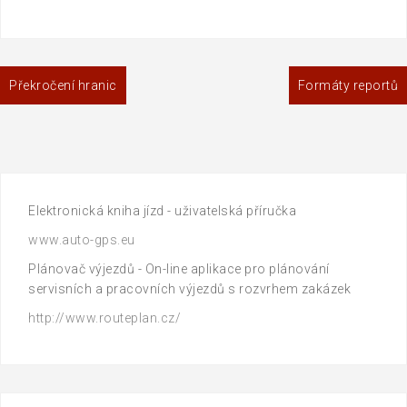
Navigace
Překročení hranic
Formáty reportů
pro
příspěvek
Elektronická kniha jízd - uživatelská příručka
www.auto-gps.eu
Plánovač výjezdů - On-line aplikace pro plánování
servisních a pracovních výjezdů s rozvrhem zakázek
http://www.routeplan.cz/