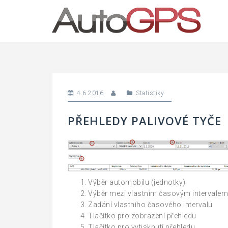
Skip
to
content
4.6.2016
Statistiky
PŘEHLEDY PALIVOVÉ TYČE
Výběr automobilu (jednotky)
Výběr mezi vlastním časovým intervale
Zadání vlastního časového intervalu
Tlačítko pro zobrazení přehledu
Tlačítko pro vytisknutí přehledu