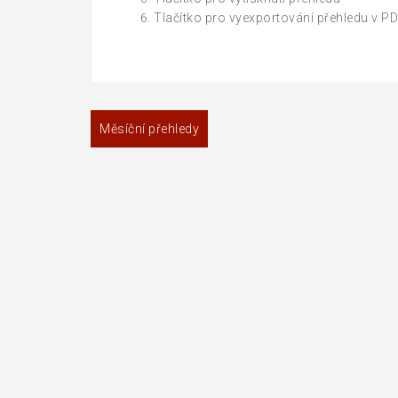
Tlačítko pro vyexportování přehledu v P
Navigace
Měsíční přehledy
pro
příspěvek